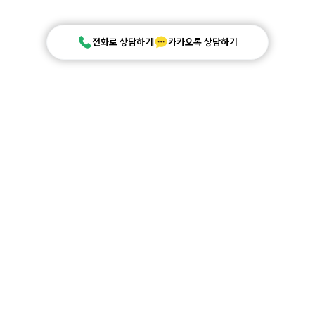
전화로 상담하기
카카오톡 상담하기
퍼스트페이
대표 | 김성욱
사업자등록번호 | 685-88-02336
경기도 성남시 중원구 갈마치로288번길 14, 1466호
유선 | 010-8668-4982
통신판매업신고번호 | 제 2022-성남분당C-0890