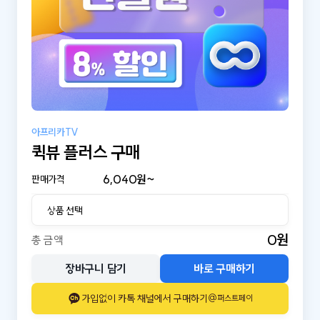
아프리카TV
퀵뷰 플러스 구매
6,040
원~
판매가격
0
원
총 금액
장바구니 담기
바로 구매하기
가입없이 카톡 채널에서 구매하기
@퍼스트페이